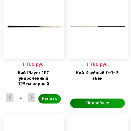
1 700
руб.
1 780
руб.
Кий Player 1PC
Кий Клубный 0-1-Р,
укороченный
эбен
123см черный
Купить
Подробнее