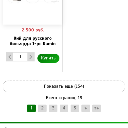
2 500
руб.
Кий для русского
бильярда 1-pc Ramin
Купить
Показать еще (154)
Всего страниц:
19
1
2
3
4
5
»
»»