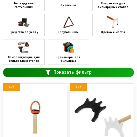
Бильярдные
Покрывала для
Киевницы
светильники
бильярдных столов
Средства по уходу
Треугольники
Древко и мосты
Комплектующие для
Тренажеры для
бильярдных столов
бильярда
Показать фильтр
Хит
Хит