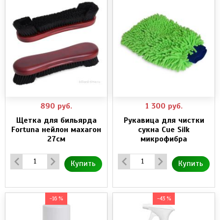
890
руб.
1 300
руб.
Щетка для бильярда
Рукавица для чистки
Fortuna нейлон махагон
сукна Cue Silk
27см
микрофибра
Купить
Купить
-16 %
-43 %