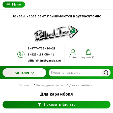
Меню
Заказы через сайт принимаются
круглосуточно
8-977-757-20-21
8-925-117-36-41
Войти
Корзина (
0
)
billiard-tm@yandex.ru
Каталог
Каталог
/
Бильярдные шары
/
Для карамболя
Для карамболя
Показать фильтр